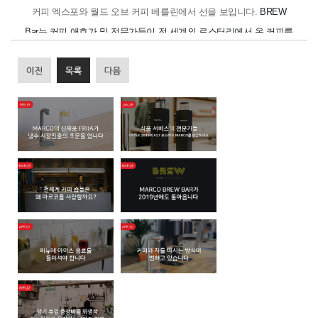
커피 엑스포와 월드 오브 커피 베를린에서 선을 보입니다
.
BREW
Bar
는 커피 애호가 및 전문가들이 전 세계의 로스터리에서 온 커피를
맛보고 다양한 추출 방법과 상호 작용할 수 있게 합니다
.
커피 추출 방법
Brew Bar
는 지원자들과 방문객들이 추출을 시연하고 커피를 맛보고
원산지와 풍미
,
추출 기술에 대해 논의할 수 있는 소통의 장입니다
.
Brew Bar
는 맛있는 커피를 선보일 뿐만 아니라
Marco
의 정밀하고
혁신적인 추출 시스템을 시연합니다
. Brew Bar
에는
4
대의
SP9
및
4
대의
Marco MIX
가 있어 지원자들이 자동
푸어오버 시스템 또는