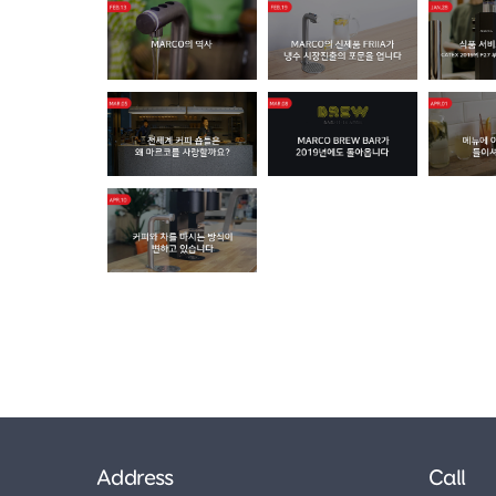
Address
Call